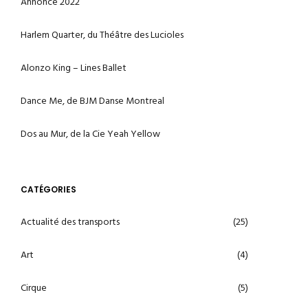
Annonce 2022
Harlem Quarter, du Théâtre des Lucioles
Alonzo King – Lines Ballet
Dance Me, de BJM Danse Montreal
Dos au Mur, de la Cie Yeah Yellow
CATÉGORIES
Actualité des transports
(25)
Art
(4)
Cirque
(5)