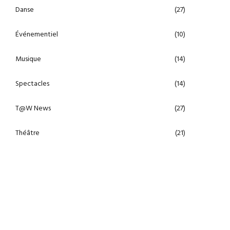
Danse
(27)
Événementiel
(10)
Musique
(14)
Spectacles
(14)
T@W News
(27)
Théâtre
(21)