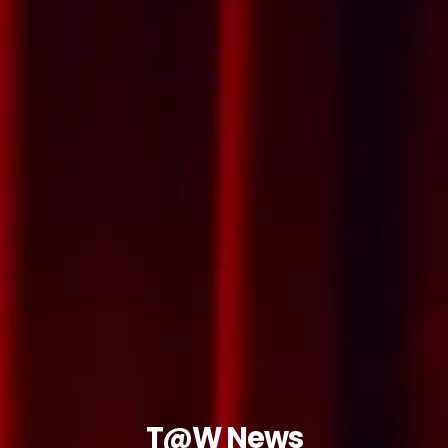
T@W News