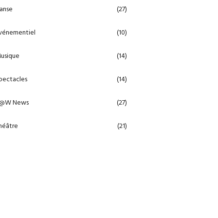
anse
(27)
vénementiel
(10)
usique
(14)
pectacles
(14)
@W News
(27)
héâtre
(21)