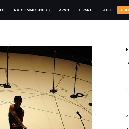
CES
QUI SOMMES-NOUS
AVANT LE DÉPART
BLOG
CON
N
T
A