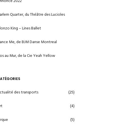
nnonce 2022
arlem Quarter, du Théâtre des Lucioles
lonzo King – Lines Ballet
ance Me, de BJM Danse Montreal
os au Mur, de la Cie Yeah Yellow
ATÉGORIES
ctualité des transports
(25)
rt
(4)
irque
(5)