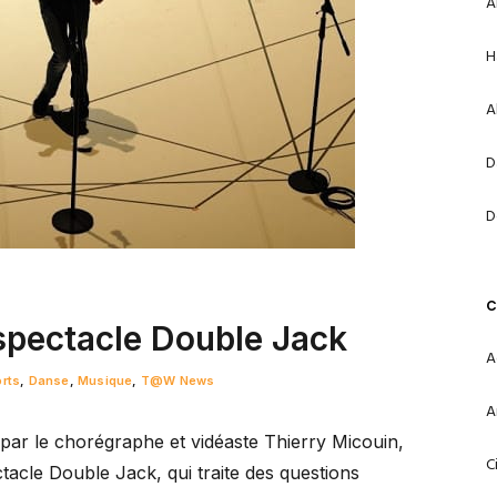
A
H
A
D
D
C
 spectacle Double Jack
A
orts
,
Danse
,
Musique
,
T@W News
A
par le chorégraphe et vidéaste Thierry Micouin,
C
acle Double Jack, qui traite des questions