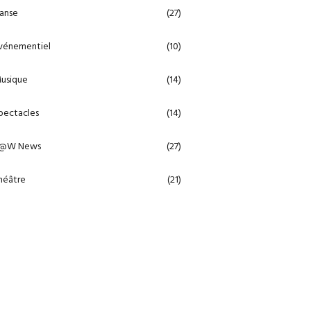
anse
(27)
vénementiel
(10)
usique
(14)
pectacles
(14)
@W News
(27)
héâtre
(21)