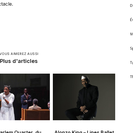
tacle.
D
É
M
S
VOUS AIMEREZ AUSSI
Plus d'articles
T
T
arlem Quarter, du
Alonzo King – Lines Ballet