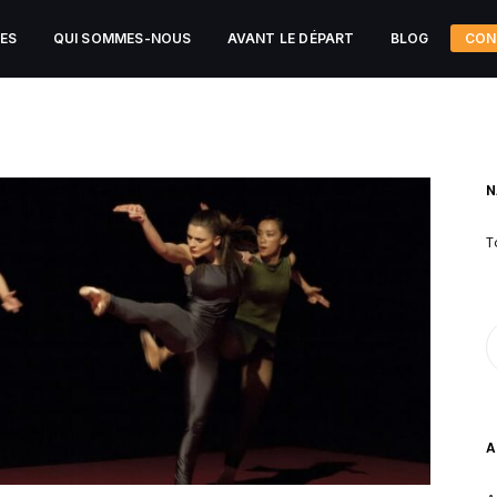
CES
QUI SOMMES-NOUS
AVANT LE DÉPART
BLOG
CON
N
T
A