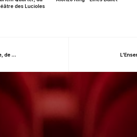
éâtre des Lucioles
Ce que le djazz fait a ma djambe, de et avec Jacques Gamblin