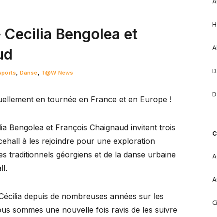
A
H
 Cecilia Bengolea et
A
ud
D
sports
,
Danse
,
T@W News
D
uellement en tournée en France et en Europe !
lia Bengolea et François Chaignaud invitent trois
C
ehall à les rejoindre pour une exploration
s traditionnels géorgiens et de la danse urbaine
A
l.
A
écilia depuis de nombreuses années sur les
C
us sommes une nouvelle fois ravis de les suivre