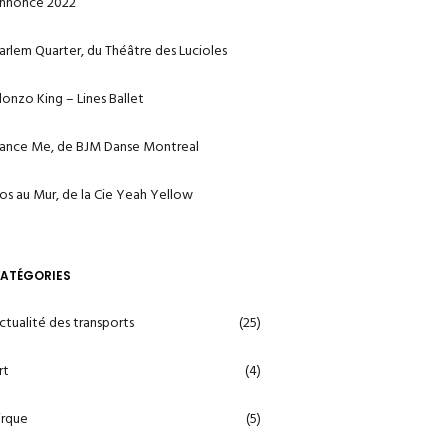
nnonce 2022
arlem Quarter, du Théâtre des Lucioles
lonzo King – Lines Ballet
ance Me, de BJM Danse Montreal
os au Mur, de la Cie Yeah Yellow
ATÉGORIES
ctualité des transports
(25)
rt
(4)
irque
(5)