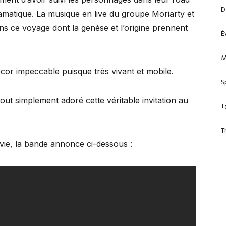
D
 dramatique. La musique en live du groupe Moriarty et
ns ce voyage dont la genèse et l’origine prennent
É
M
cor impeccable puisque très vivant et mobile.
S
ut simplement adoré cette véritable invitation au
T
T
ie, la bande annonce ci-dessous :