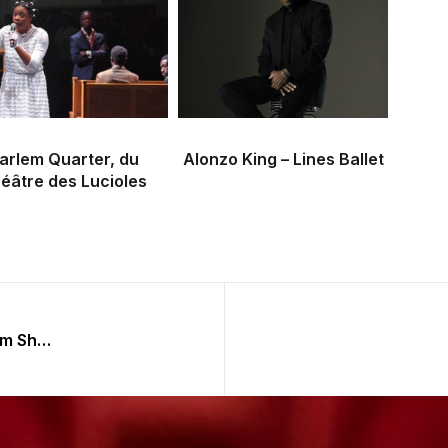
arlem Quarter, du
Alonzo King – Lines Ballet
éâtre des Lucioles
Le songe d’une nuit d’été, William Shakespeare / Laurent Pelly