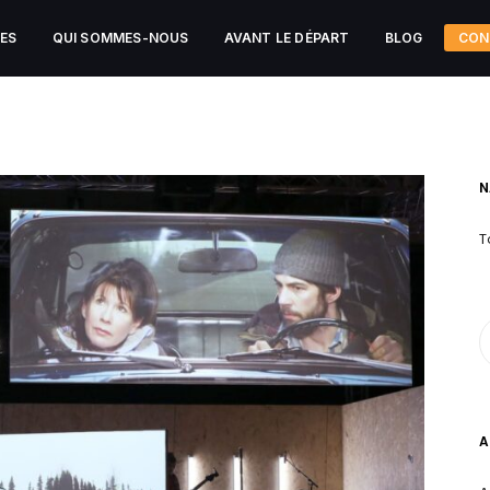
CES
QUI SOMMES-NOUS
AVANT LE DÉPART
BLOG
CON
N
T
A