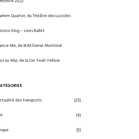
nnonce 2022
arlem Quarter, du Théâtre des Lucioles
lonzo King – Lines Ballet
ance Me, de BJM Danse Montreal
os au Mur, de la Cie Yeah Yellow
ATÉGORIES
ctualité des transports
(25)
rt
(4)
irque
(5)